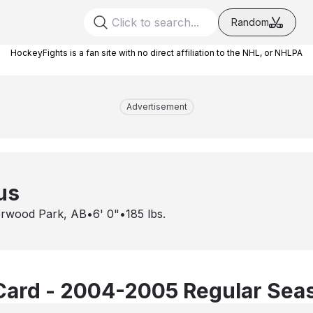
Random
HockeyFights is a fan site with no direct affiliation to the NHL, or NHLPA
Advertisement
us
rwood Park, AB
•
6' 0"
•
185
lbs.
Card - 2004-2005 Regular Sea